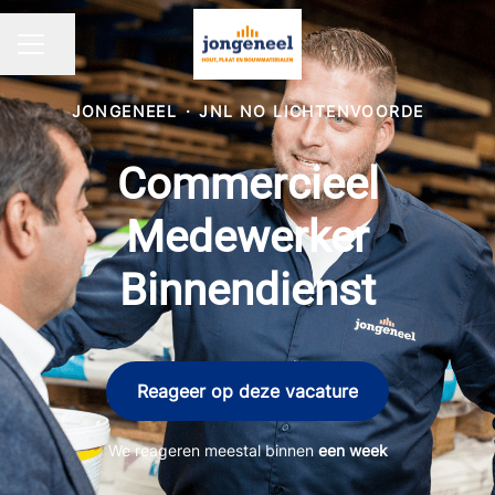
Pagina delen
CARRIÈREMENU
JONGENEEL
·
JNL NO LICHTENVOORDE
Commercieel
Medewerker
Binnendienst
Reageer op deze vacature
We reageren meestal binnen
een week